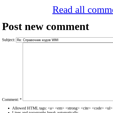
Read all comm
Post new comment
Subject:
Comment:
*
Allowed HTML tags: <a> <em> <strong> <cite> <code> <ul> 
Lines and paragraphs break automatically.