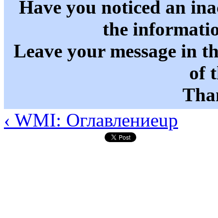
Have you noticed an in
the informati
Leave your message in t
of 
Than
‹ WMI: Оглавление
up