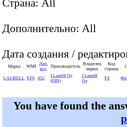
Страна: All
Дополнительно: All
Дата создания / редактиро
Доп.
Владелец
Код
Марка
WMI
Производитель
код
марки
страны
I Laurell Oy
I Laurell
LAURELL
YF9
052
YF
Фи
(FIN)
Oy
You have found the ans
p