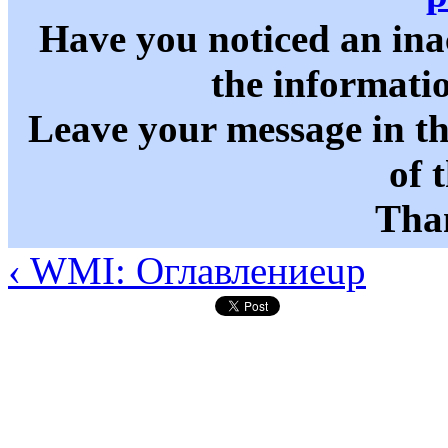
Have you noticed an in
the informati
Leave your message in t
of 
Than
‹ WMI: Оглавление
up