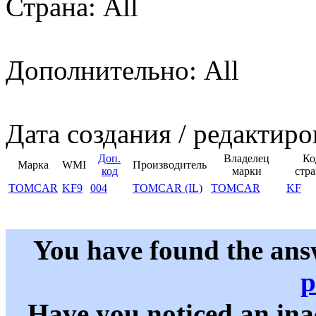
Страна: All
Дополнительно: All
Дата создания / редактиро
Доп.
Владелец
Ко
Марка
WMI
Производитель
код
марки
стр
TOMCAR
KF9
004
TOMCAR (IL)
TOMCAR
KF
You have found the ans
p
Have you noticed an in