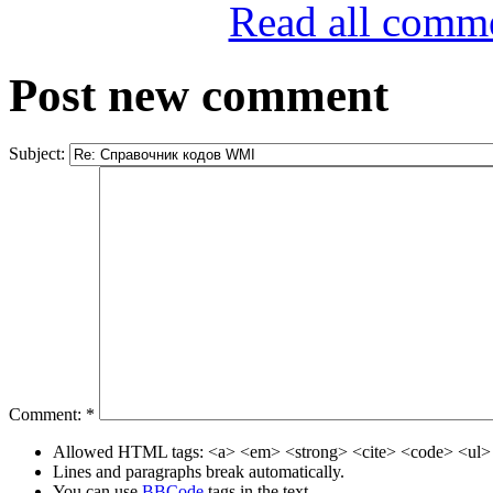
Read all comm
Post new comment
Subject:
Comment:
*
Allowed HTML tags: <a> <em> <strong> <cite> <code> <ul> 
Lines and paragraphs break automatically.
You can use
BBCode
tags in the text.