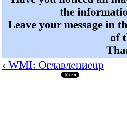
the informati
Leave your message in t
of 
Than
‹ WMI: Оглавление
up