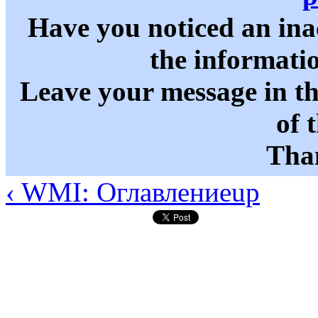
Have you noticed an in
the informati
Leave your message in t
of 
Than
‹ WMI: Оглавление
up