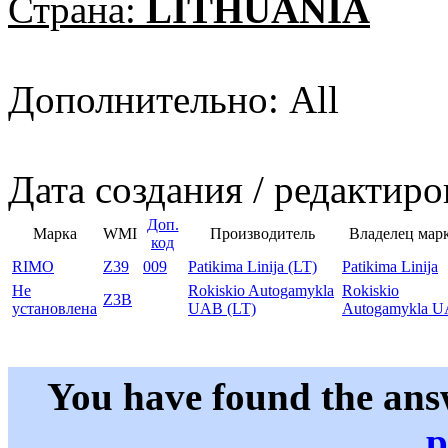
Страна:
LITHUANIA
Дополнительно: All
Дата создания / редактиро
Доп.
Марка
WMI
Производитель
Владелец мар
код
RIMO
Z39
009
Patikima Linija (LT)
Patikima Linija
Не
Rokiskio Autogamykla
Rokiskio
Z3B
установлена
UAB (LT)
Autogamykla 
You have found the ans
p