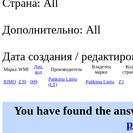
Страна: All
Дополнительно: All
Дата создания / редактиро
Доп.
Владелец
Ко
Марка
WMI
Производитель
код
марки
стра
Patikima Linija
RIMO
Z39
009
Patikima Linija
Z3
(LT)
You have found the ans
p