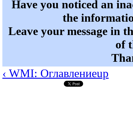
Have you noticed an in
the informati
Leave your message in t
of 
Than
‹ WMI: Оглавление
up