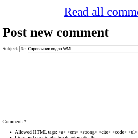
Read all comm
Post new comment
Subject:
Comment:
*
Allowed HTML tags: <a> <em> <strong> <cite> <code> <ul> 
Lines and paragraphs break automatically.