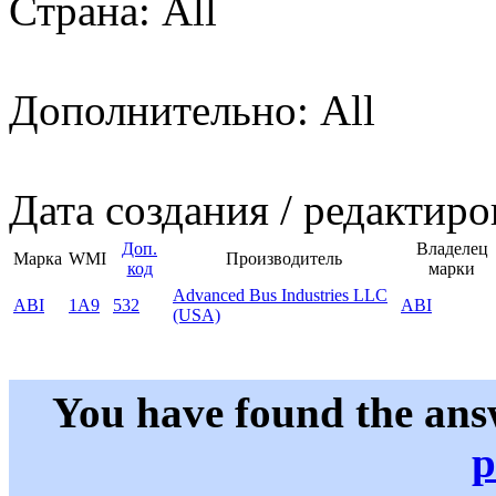
Страна: All
Дополнительно: All
Дата создания / редактиро
Доп.
Владелец
Марка
WMI
Производитель
код
марки
Advanced Bus Industries LLC
ABI
1A9
532
ABI
(USA)
You have found the ans
p