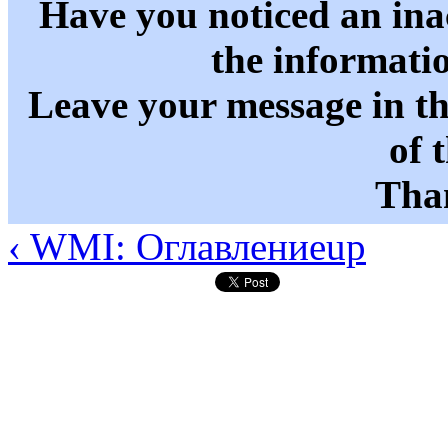
Have you noticed an in
the informati
Leave your message in t
of 
Than
‹ WMI: Оглавление
up