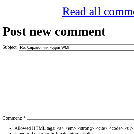
Read all comm
Post new comment
Subject:
Comment:
*
Allowed HTML tags: <a> <em> <strong> <cite> <code> <ul> 
Lines and paragraphs break automatically.