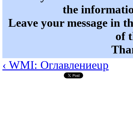
the informati
Leave your message in t
of 
Than
‹ WMI: Оглавление
up