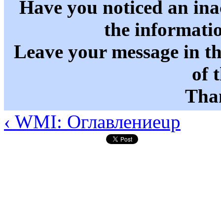
Have you noticed an in
the informati
Leave your message in t
of 
Than
‹ WMI: Оглавление
up