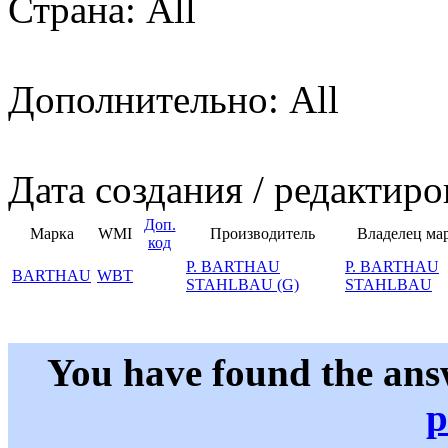
Страна: All
Дополнительно: All
Дата создания / редактиро
Доп.
Марка
WMI
Производитель
Владелец ма
код
P. BARTHAU
P. BARTHAU
BARTHAU
WBT
STAHLBAU (G)
STAHLBAU
You have found the ans
p