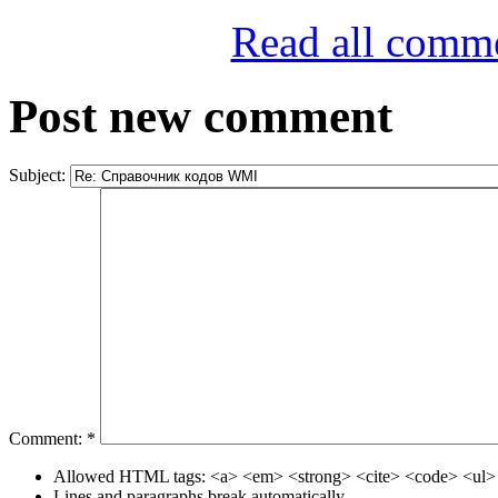
Read all comm
Post new comment
Subject:
Comment:
*
Allowed HTML tags: <a> <em> <strong> <cite> <code> <ul> 
Lines and paragraphs break automatically.