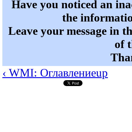
Have you noticed an in
the informati
Leave your message in t
of 
Than
‹ WMI: Оглавление
up