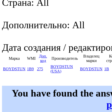
Страна: All
Дополнительно: All
Дата создания / редактиро
Доп.
Владелец
К
Марка
WMI
Производитель
код
марки
ст
BOYDSTUN
BOYDSTUN
1B9
275
BOYDSTUN
1B
(USA)
You have found the ans
p