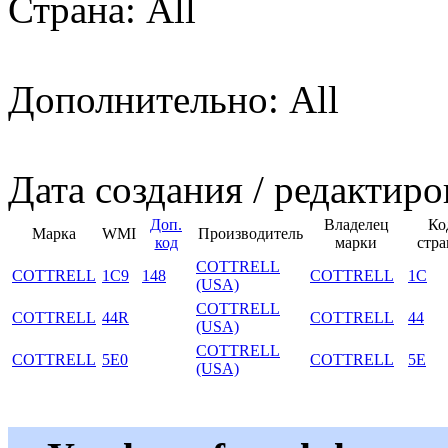
Страна: All
Дополнительно: All
Дата создания / редактиро
Доп.
Владелец
Ко
Марка
WMI
Производитель
код
марки
стр
COTTRELL
COTTRELL
1C9
148
COTTRELL
1C
(USA)
COTTRELL
COTTRELL
44R
COTTRELL
44
(USA)
COTTRELL
COTTRELL
5E0
COTTRELL
5E
(USA)