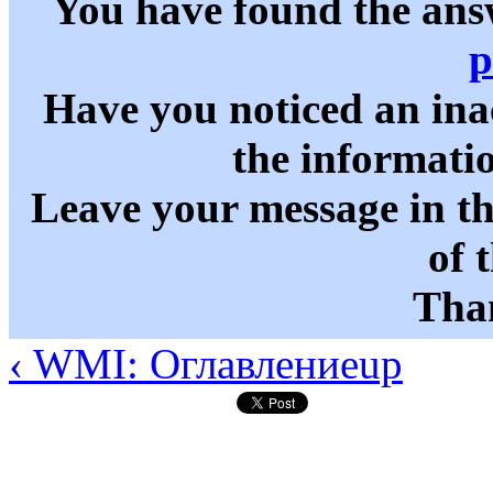
You have found the ans
p
Have you noticed an in
the informati
Leave your message in t
of 
Than
‹ WMI: Оглавление
up