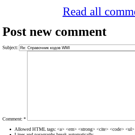
Read all comm
Post new comment
Subject:
Comment:
*
Allowed HTML tags: <a> <em> <strong> <cite> <code> <ul> 
Lines and paragraphs break automatically.