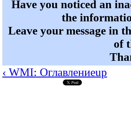
Have you noticed an in
the informati
Leave your message in t
of 
Than
‹ WMI: Оглавление
up