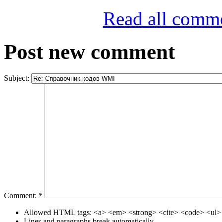
Read all comm
Post new comment
Subject:
Comment:
*
Allowed HTML tags: <a> <em> <strong> <cite> <code> <ul> 
Lines and paragraphs break automatically.