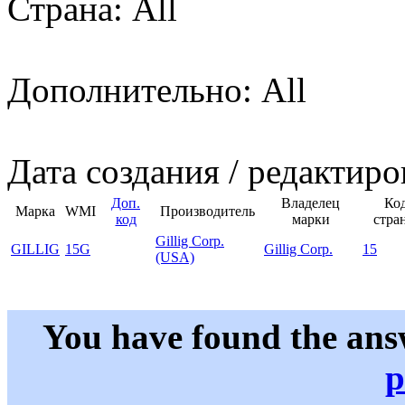
Страна: All
Дополнительно: All
Дата создания / редактиро
Доп.
Владелец
Ко
Марка
WMI
Производитель
код
марки
стра
Gillig Corp.
GILLIG
15G
Gillig Corp.
15
(USA)
You have found the ans
p