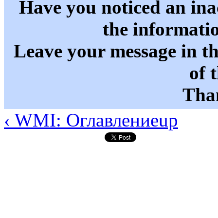
Have you noticed an in
the informati
Leave your message in t
of 
Than
‹ WMI: Оглавление
up