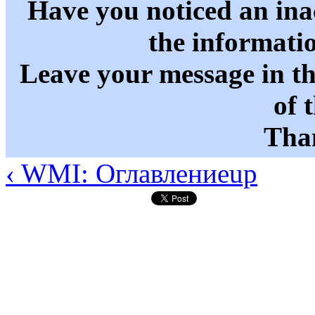
Have you noticed an in
the informati
Leave your message in t
of 
Than
‹ WMI: Оглавление
up