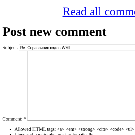
Read all comm
Post new comment
Subject:
Comment:
*
Allowed HTML tags: <a> <em> <strong> <cite> <code> <ul> 
Lines and paragraphs break automatically.