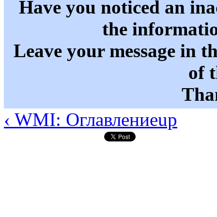
Have you noticed an in
the informati
Leave your message in t
of 
Than
‹ WMI: Оглавление
up