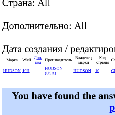
Страна: All
Дополнительно: All
Дата создания / редактиро
Доп.
Владелец
Код
Марка
WMI
Производитель
С
код
марки
страны
HUDSON
HUDSON
10H
HUDSON
10
С
(USA)
You have found the ans
p