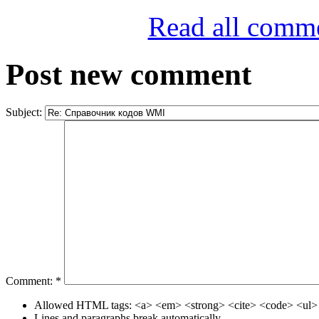
Read all comm
Post new comment
Subject:
Comment:
*
Allowed HTML tags: <a> <em> <strong> <cite> <code> <ul> 
Lines and paragraphs break automatically.