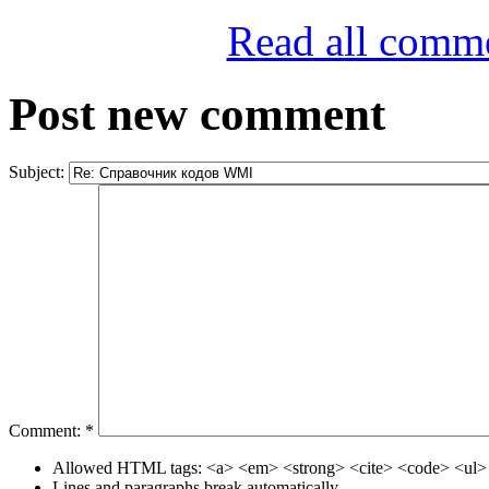
Read all comm
Post new comment
Subject:
Comment:
*
Allowed HTML tags: <a> <em> <strong> <cite> <code> <ul> 
Lines and paragraphs break automatically.