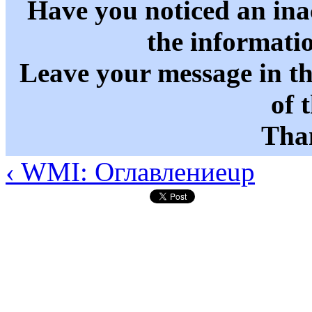
Have you noticed an in
the informati
Leave your message in t
of 
Than
‹ WMI: Оглавление
up