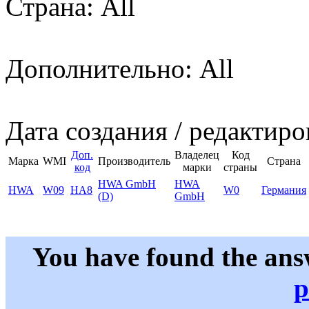
Страна: All
Дополнительно: All
Дата создания / редактиро
Доп.
Владелец
Код
Марка
WMI
Производитель
Страна
код
марки
страны
HWA GmbH
HWA
HWA
W09
HA8
W0
Германия
(D)
GmbH
You have found the ans
p