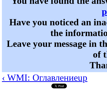
You have found the ans
p
Have you noticed an in
the informati
Leave your message in t
of 
Than
‹ WMI: Оглавление
up