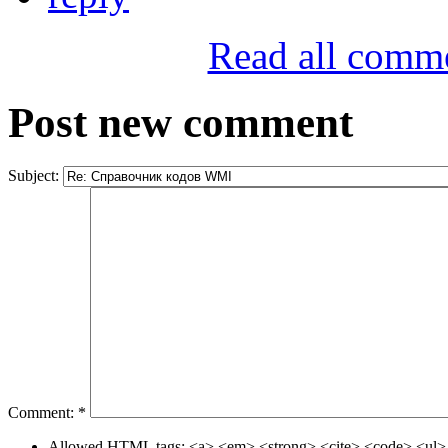
Read all comm
Post new comment
Subject:
Comment:
*
Allowed HTML tags: <a> <em> <strong> <cite> <code> <ul> 