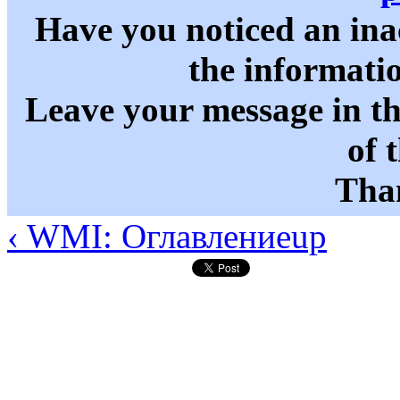
Have you noticed an in
the informati
Leave your message in t
of 
Than
‹ WMI: Оглавление
up