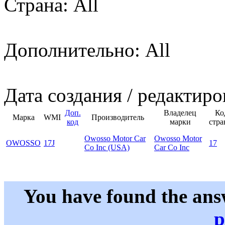
Страна: All
Дополнительно: All
Дата создания / редактиро
Доп.
Владелец
Ко
Марка
WMI
Производитель
код
марки
стр
Owosso Motor Car
Owosso Motor
OWOSSO
17J
17
Co Inc (USA)
Car Co Inc
You have found the ans
p