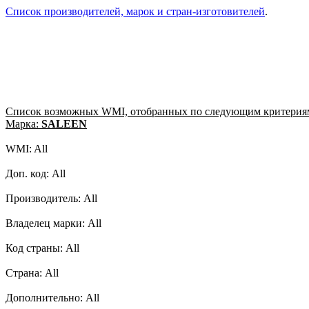
Список производителей, марок и стран-изготовителей
.
Список возможных WMI, отобранных по следующим критерия
Марка:
SALEEN
WMI: All
Доп. код: All
Производитель: All
Владелец марки: All
Код страны: All
Страна: All
Дополнительно: All