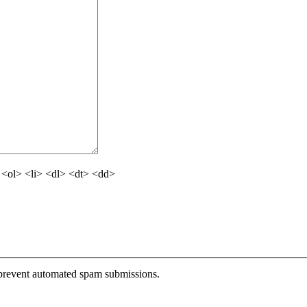
<ol> <li> <dl> <dt> <dd>
o prevent automated spam submissions.