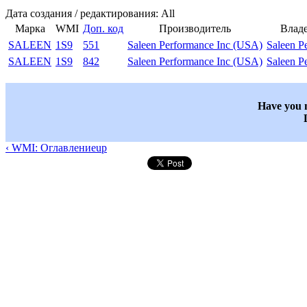
Дата создания / редактирования: All
Марка
WMI
Доп. код
Производитель
Влад
SALEEN
1S9
551
Saleen Performance Inc (USA)
Saleen P
SALEEN
1S9
842
Saleen Performance Inc (USA)
Saleen P
Have you n
‹ WMI: Оглавление
up