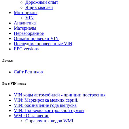
Дорожный опыт
Ящик мыслей
Мотоциклы
VIN
Аналитика
Материалы
Неразобранное
Онлайн проверки VIN
Последние проверенные VIN
EPC versions
Друзья
Сайт Резников
Все о VIN-кодах
VIN коды автомобилей - принцип построения
VIN: Маркировка мелких серий.
VIN: обозначение года выпуска
VIN: Проверка контрольной суммы
WMI: Оглавление
Справочник кодов WMI