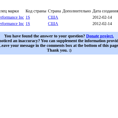
елец марки
Код страны
Страна
Дополнительно
Дата создания
erformance Inc
1S
США
2012-02-14
erformance Inc
1S
США
2012-02-14
You have found the answer to your question?
Donate project.
oticed an inaccuracy? You can supplement the information provi
Leave your message in the comments box at the bottom of this page
Thank you. :)