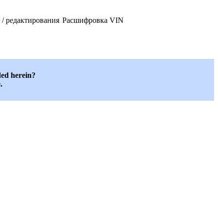
 / редактирования
Расшифровка VIN
ded herein?
.