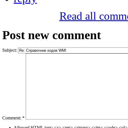
Read all comm
Post new comment
Subject:
Comment:
*
Allowed HTML tags: <a> <em> <strong> <cite> <code> <ul> 