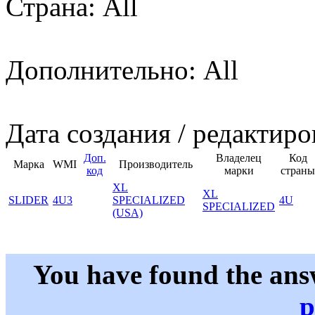
Страна: All
Дополнительно: All
Дата создания / редактиро
Доп.
Владелец
Код
Марка
WMI
Производитель
код
марки
страны
XL
XL
SLIDER
4U3
SPECIALIZED
4U
SPECIALIZED
(USA)
You have found the ans
p