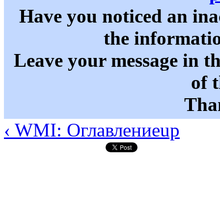
Have you noticed an in
the informati
Leave your message in t
of 
Than
‹ WMI: Оглавление
up