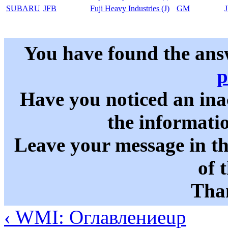
SUBARU
JFB
Fuji Heavy Industries (J)
GM
You have found the ans
p
Have you noticed an in
the informati
Leave your message in t
of 
Than
‹ WMI: Оглавление
up