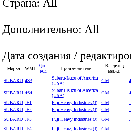
Страна: All
Дополнительно: All
Дата создания / редактиро
Доп.
Владелец
Марка
WMI
Производитель
код
марки
Subaru-Isuzu of America
SUBARU
4S3
GM
(USA)
Subaru-Isuzu of America
SUBARU
4S4
GM
(USA)
SUBARU
JF1
Fuji Heavy Industries (J)
GM
SUBARU
JF2
Fuji Heavy Industries (J)
GM
SUBARU
JF3
Fuji Heavy Industries (J)
GM
SUBARU
JF4
Fuji Heavy Industries (J)
GM