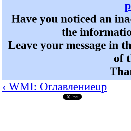
p
Have you noticed an in
the informati
Leave your message in t
of 
Than
‹ WMI: Оглавление
up