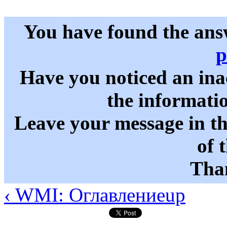
You have found the ans
p
Have you noticed an in
the informati
Leave your message in t
of 
Than
‹ WMI: Оглавление
up