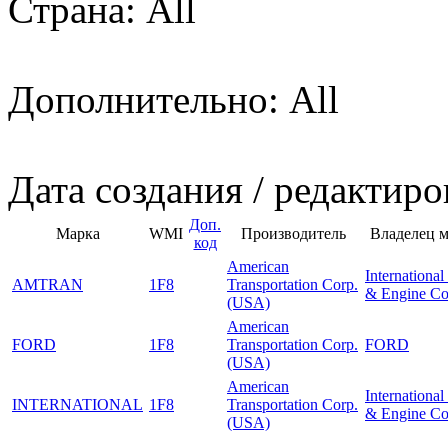
Страна: All
Дополнительно: All
Дата создания / редактиро
Доп.
Марка
WMI
Производитель
Владелец 
код
American
International
AMTRAN
1F8
Transportation Corp.
& Engine Co
(USA)
American
FORD
1F8
Transportation Corp.
FORD
(USA)
American
International
INTERNATIONAL
1F8
Transportation Corp.
& Engine Co
(USA)