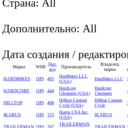
Страна: All
Дополнительно: All
Дата создания / редактиро
Доп.
Владелец
Марка
WMI
Производитель
код
марки
Hardbikes LLC
HARDBIKES
1H9
495
Hardbikes LLC
(USA)
Hardcore
Hardcore
HARDCORE
1H9
444
Choppers (USA)
Choppers
Hilltop Custom
Hilltop Custom
HILLTOP
1H9
498
Cycle (USA)
Cycle
Ikarus USA Inc.
IKARUS
1H9
155
IKARUS
(USA)
TRAILERMAN
TRAILERMAN
1H9
207
TRAILERMAN