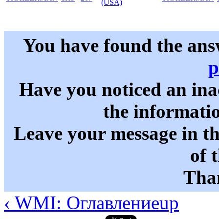
(USA)
You have found the ans
p
Have you noticed an in
the informati
Leave your message in t
of 
Than
‹ WMI: Оглавление
up