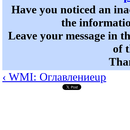
Have you noticed an in
the informati
Leave your message in t
of 
Than
‹ WMI: Оглавление
up