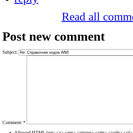
Read all comm
Post new comment
Subject:
Comment:
*
Allowed HTML tags: <a> <em> <strong> <cite> <code> <ul> 