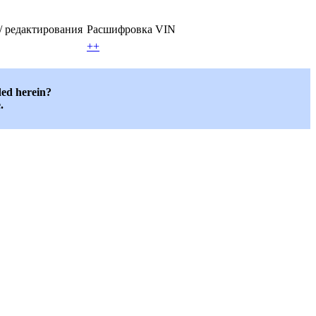
 / редактирования
Расшифровка VIN
++
ded herein?
.