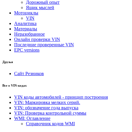
Дорожный опыт
Ящик мыслей
Мотоциклы
VIN
Аналитика
Материалы
Неразобранное
Онлайн проверки VIN
Последние проверенные VIN
EPC versions
Друзья
Сайт Резников
Все о VIN-кодах
VIN коды автомобилей - принцип построения
VIN: Маркировка мелких серий.
VIN: обозначение года выпуска
VIN: Проверка контрольной суммы
WMI: Оглавление
Справочник кодов WMI