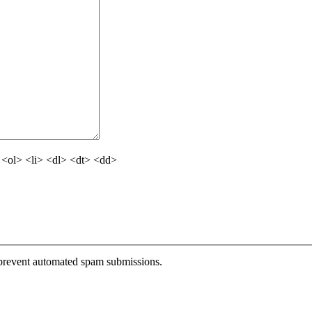
<ol> <li> <dl> <dt> <dd>
o prevent automated spam submissions.