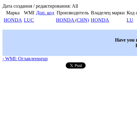
Дата создания / редактирования: All
Марка
WMI
Доп. код
Производитель
Владелец марки
Код 
HONDA
LUC
HONDA (CHN)
HONDA
LU
Have you n
‹ WMI: Оглавление
up