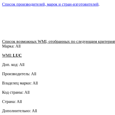
Список производителей, марок и стран-изготовителей
.
Список возможных WMI, отобранных по следующим критерия
Марка: All
WMI:
LUC
Доп. код: All
Производитель: All
Владелец марки: All
Код страны: All
Страна: All
Дополнительно: All