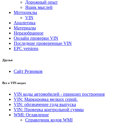
Дорожный опыт
Ящик мыслей
Мотоциклы
VIN
Аналитика
Материалы
Неразобранное
Онлайн проверки VIN
Последние проверенные VIN
EPC versions
Друзья
Сайт Резников
Все о VIN-кодах
VIN коды автомобилей - принцип построения
VIN: Маркировка мелких серий.
VIN: обозначение года выпуска
VIN: Проверка контрольной суммы
WMI: Оглавление
Справочник кодов WMI