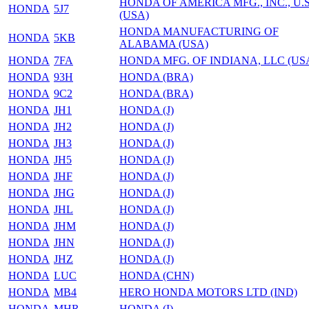
HONDA OF AMERIСA MFG., INC., U.S
HONDA
5J7
(USA)
HONDA MANUFACTURING OF
HONDA
5KB
ALABAMA (USA)
HONDA
7FA
HONDA MFG. OF INDIANA, LLC (US
HONDA
93H
HONDA (BRA)
HONDA
9C2
HONDA (BRA)
HONDA
JH1
HONDA (J)
HONDA
JH2
HONDA (J)
HONDA
JH3
HONDA (J)
HONDA
JH5
HONDA (J)
HONDA
JHF
HONDA (J)
HONDA
JHG
HONDA (J)
HONDA
JHL
HONDA (J)
HONDA
JHM
HONDA (J)
HONDA
JHN
HONDA (J)
HONDA
JHZ
HONDA (J)
HONDA
LUC
HONDA (CHN)
HONDA
MB4
HERO HONDA MOTORS LTD (IND)
HONDA
MHR
HONDA (I)