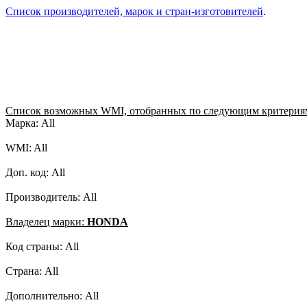
Список производителей, марок и стран-изготовителей
.
Список возможных WMI, отобранных по следующим критерия
Марка: All
WMI: All
Доп. код: All
Производитель: All
Владелец марки:
HONDA
Код страны: All
Страна: All
Дополнительно: All