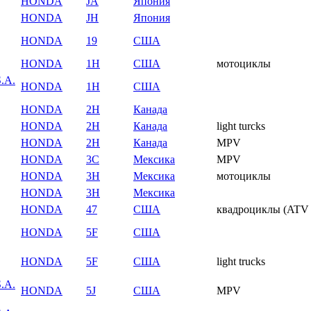
HONDA
JA
Япония
HONDA
JH
Япония
HONDA
19
США
HONDA
1H
США
мотоциклы
.A.
HONDA
1H
США
HONDA
2H
Канада
HONDA
2H
Канада
light turcks
HONDA
2H
Канада
MPV
HONDA
3C
Мексика
MPV
HONDA
3H
Мексика
мотоциклы
HONDA
3H
Мексика
HONDA
47
США
квадроциклы (ATV - 
HONDA
5F
США
HONDA
5F
США
light trucks
.A.
HONDA
5J
США
MPV