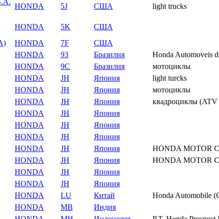
.A.
HONDA
5J
США
light trucks
HONDA
5K
США
A)
HONDA
7F
США
HONDA
93
Бразилия
Honda Automoveis do
HONDA
9C
Бразилия
мотоциклы
HONDA
JH
Япония
light turcks
HONDA
JH
Япония
мотоциклы
HONDA
JH
Япония
квадроциклы (ATV - 
HONDA
JH
Япония
HONDA
JH
Япония
HONDA
JH
Япония
HONDA
JH
Япония
HONDA MOTOR CO
HONDA
JH
Япония
HONDA MOTOR CO
HONDA
JH
Япония
HONDA
JH
Япония
HONDA
LU
Китай
Honda Automobile (C
HONDA
MB
Индия
HONDA
MH
Индонезия
P.T. Honda Prospect 