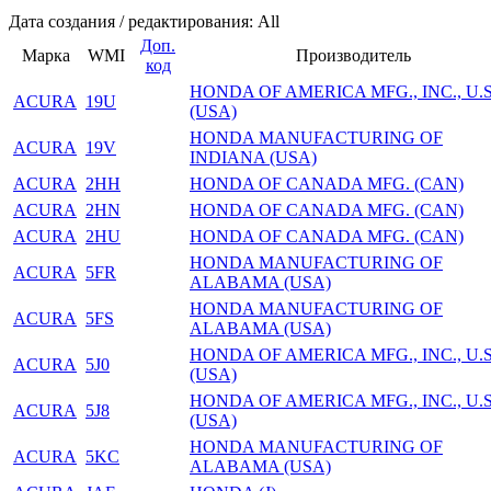
Дата создания / редактирования: All
Доп.
Марка
WMI
Производитель
код
HONDA OF AMERIСA MFG., INC., U.S
ACURA
19U
(USA)
HONDA MANUFACTURING OF
ACURA
19V
INDIANA (USA)
ACURA
2HH
HONDA OF CANADA MFG. (CAN)
ACURA
2HN
HONDA OF CANADA MFG. (CAN)
ACURA
2HU
HONDA OF CANADA MFG. (CAN)
HONDA MANUFACTURING OF
ACURA
5FR
ALABAMA (USA)
HONDA MANUFACTURING OF
ACURA
5FS
ALABAMA (USA)
HONDA OF AMERIСA MFG., INC., U.S
ACURA
5J0
(USA)
HONDA OF AMERIСA MFG., INC., U.S
ACURA
5J8
(USA)
HONDA MANUFACTURING OF
ACURA
5KC
ALABAMA (USA)