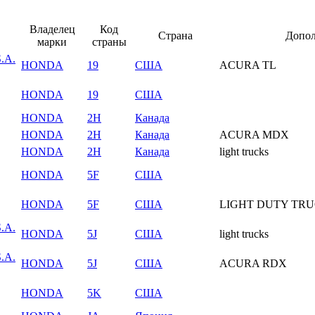
Владелец
Код
Страна
Допол
марки
страны
.A.
HONDA
19
США
ACURA TL
HONDA
19
США
HONDA
2H
Канада
HONDA
2H
Канада
ACURA MDX
HONDA
2H
Канада
light trucks
HONDA
5F
США
HONDA
5F
США
LIGHT DUTY TR
.A.
HONDA
5J
США
light trucks
.A.
HONDA
5J
США
ACURA RDX
HONDA
5K
США