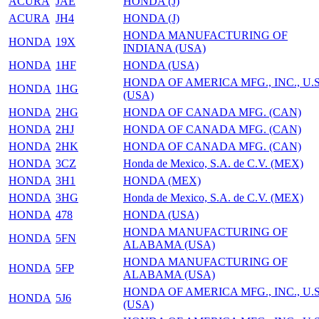
ACURA
JAE
HONDA (J)
ACURA
JH4
HONDA (J)
HONDA MANUFACTURING OF
HONDA
19X
INDIANA (USA)
HONDA
1HF
HONDA (USA)
HONDA OF AMERIСA MFG., INC., U.S
HONDA
1HG
(USA)
HONDA
2HG
HONDA OF CANADA MFG. (CAN)
HONDA
2HJ
HONDA OF CANADA MFG. (CAN)
HONDA
2HK
HONDA OF CANADA MFG. (CAN)
HONDA
3CZ
Honda de Mexico, S.A. de C.V. (MEX)
HONDA
3H1
HONDA (MEX)
HONDA
3HG
Honda de Mexico, S.A. de C.V. (MEX)
HONDA
478
HONDA (USA)
HONDA MANUFACTURING OF
HONDA
5FN
ALABAMA (USA)
HONDA MANUFACTURING OF
HONDA
5FP
ALABAMA (USA)
HONDA OF AMERIСA MFG., INC., U.S
HONDA
5J6
(USA)