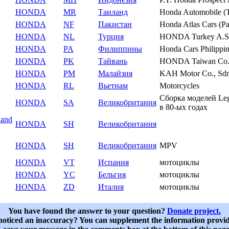
HONDA
MR
Таиланд
Honda Automobile (T
HONDA
NF
Пакистан
Honda Atlas Cars (Pa
HONDA
NL
Турция
HONDA Turkey A.S
HONDA
PA
Филиппины
Honda Cars Philippin
HONDA
PK
Тайвань
HONDA Taiwan Co.,
HONDA
PM
Малайзия
KAH Motor Co., Sdn.
HONDA
RL
Вьетнам
Motorcycles
Сборка моделей Lege
HONDA
SA
Великобритания
в 80-ых годах
and
HONDA
SH
Великобритания
HONDA
SH
Великобритания
MPV
HONDA
VT
Испания
мотоциклы
HONDA
YC
Бельгия
мотоциклы
HONDA
ZD
Италия
мотоциклы
You have found the answer to your question?
Donate project.
oticed an inaccuracy? You can supplement the information provi