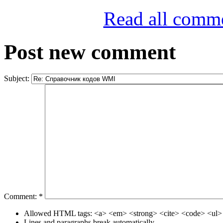
Read all comm
Post new comment
Subject:
Comment:
*
Allowed HTML tags: <a> <em> <strong> <cite> <code> <ul> 
Lines and paragraphs break automatically.