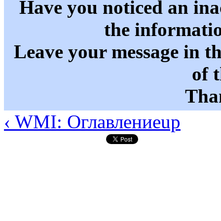
Have you noticed an in
the informati
Leave your message in t
of 
Than
‹ WMI: Оглавление
up