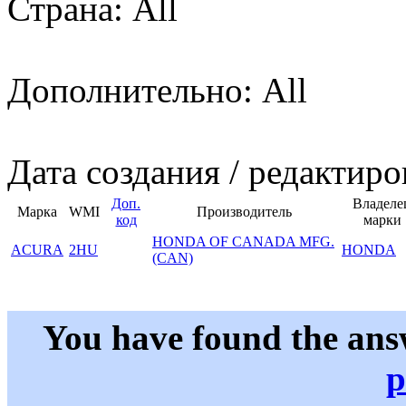
Страна: All
Дополнительно: All
Дата создания / редактиро
Доп.
Владеле
Марка
WMI
Производитель
код
марки
HONDA OF CANADA MFG.
ACURA
2HU
HONDA
(CAN)
You have found the ans
p