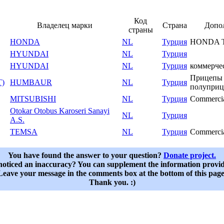
Код
Владелец марки
Страна
Допо
страны
HONDA
NL
Турция
HONDA Tu
HYUNDAI
NL
Турция
HYUNDAI
NL
Турция
коммерче
Прицепы
T)
HUMBAUR
NL
Турция
полупри
MITSUBISHI
NL
Турция
Commerci
Otokar Otobus Karoseri Sanayi
NL
Турция
A.S.
TEMSA
NL
Турция
Commerci
You have found the answer to your question?
Donate project.
oticed an inaccuracy? You can supplement the information provi
Leave your message in the comments box at the bottom of this page
Thank you. :)