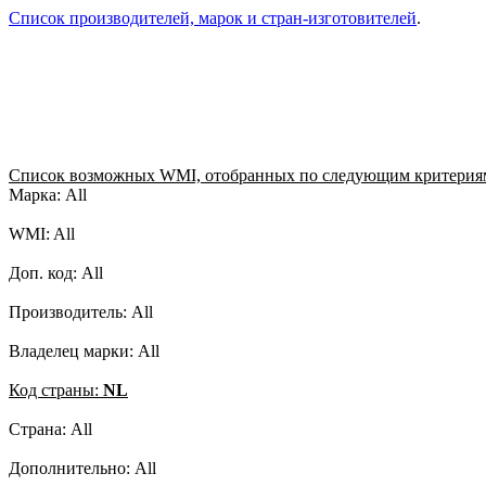
Список производителей, марок и стран-изготовителей
.
Список возможных WMI, отобранных по следующим критерия
Марка: All
WMI: All
Доп. код: All
Производитель: All
Владелец марки: All
Код страны:
NL
Страна: All
Дополнительно: All