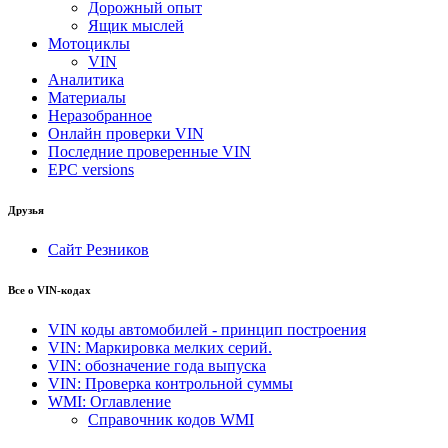
Дорожный опыт
Ящик мыслей
Мотоциклы
VIN
Аналитика
Материалы
Неразобранное
Онлайн проверки VIN
Последние проверенные VIN
EPC versions
Друзья
Сайт Резников
Все о VIN-кодах
VIN коды автомобилей - принцип построения
VIN: Маркировка мелких серий.
VIN: обозначение года выпуска
VIN: Проверка контрольной суммы
WMI: Оглавление
Справочник кодов WMI