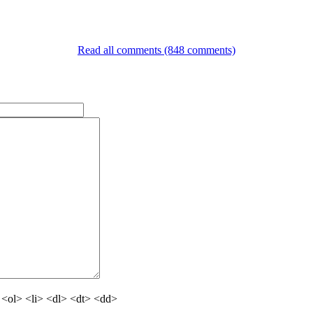
Read all comments (848 comments)
<ol> <li> <dl> <dt> <dd>