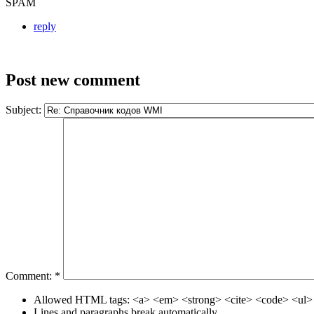
SPAM
reply
Post new comment
Subject:
Comment:
*
Allowed HTML tags: <a> <em> <strong> <cite> <code> <ul> 
Lines and paragraphs break automatically.