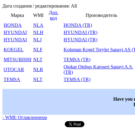
Дата создания / редактирования: All
Доп.
Марка
WMI
Производитель
код
HONDA
NLA
HONDA (TR)
HYUNDAI
NLH
HYUNDAI (TR)
HYUNDAI
NLJ
HYUNDAI (TR)
KOEGEL
NLF
Koluman Kogel Treyler Sanayi AS (
MITSUBISHI
NLT
TEMSA (TR)
Otokar Otobus Karoseri Sanayi A.S.
OTOCAR
NLR
(TR)
TEMSA
NLT
TEMSA (TR)
Have you n
‹ WMI: Оглавление
up