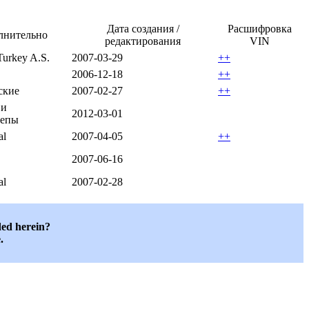
Дата создания /
Расшифровка
лнительно
редактирования
VIN
rkey A.S.
2007-03-29
++
2006-12-18
++
ские
2007-02-27
++
 и
2012-03-01
цепы
al
2007-04-05
++
2007-06-16
al
2007-02-28
ded herein?
.