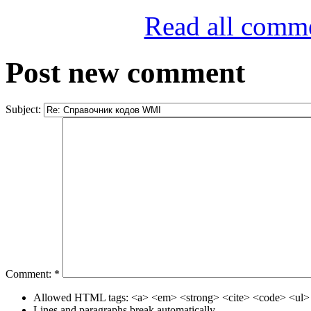
Read all comm
Post new comment
Subject:
Comment:
*
Allowed HTML tags: <a> <em> <strong> <cite> <code> <ul> 
Lines and paragraphs break automatically.