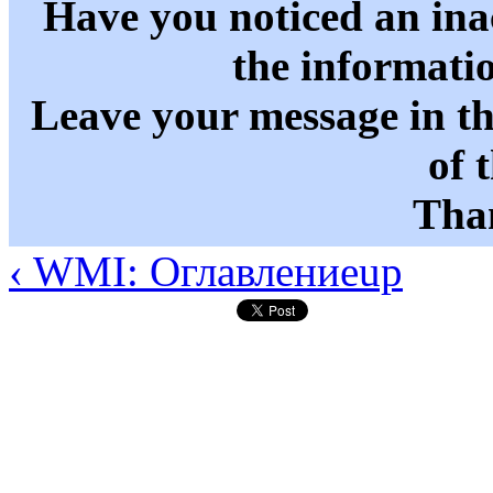
Have you noticed an in
the informati
Leave your message in t
of 
Than
‹ WMI: Оглавление
up