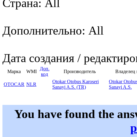
Страна: All
Дополнительно: All
Дата создания / редактиро
Доп.
Марка
WMI
Производитель
Владелец
код
Otokar Otobus Karoseri
Otokar Otobus
OTOCAR
NLR
Sanayi A.S. (TR)
Sanayi A.S.
You have found the ans
p