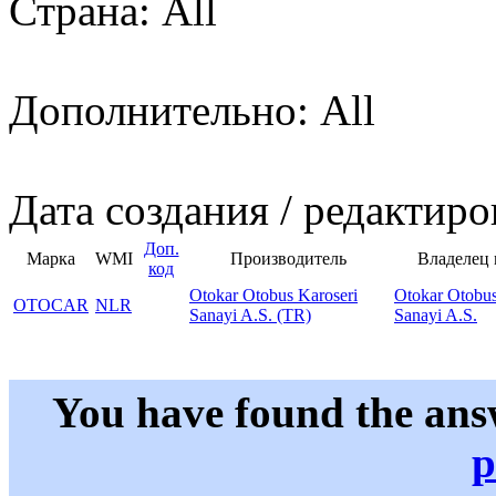
Страна: All
Дополнительно: All
Дата создания / редактиро
Доп.
Марка
WMI
Производитель
Владелец
код
Otokar Otobus Karoseri
Otokar Otobus
OTOCAR
NLR
Sanayi A.S. (TR)
Sanayi A.S.
You have found the ans
p