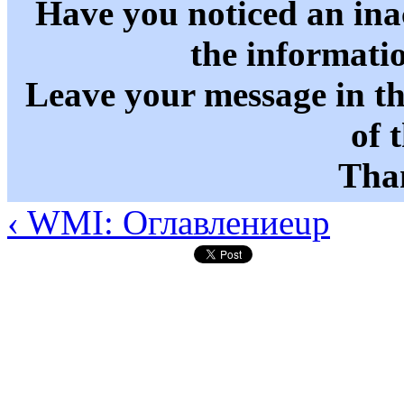
Have you noticed an in
the informati
Leave your message in t
of 
Than
‹ WMI: Оглавление
up