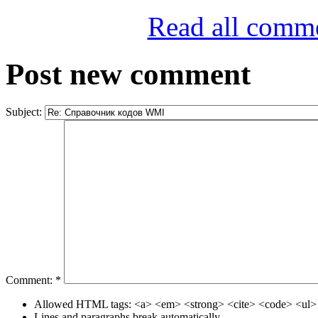
Read all comm
Post new comment
Subject:
Comment:
*
Allowed HTML tags: <a> <em> <strong> <cite> <code> <ul> 
Lines and paragraphs break automatically.