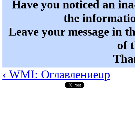
Have you noticed an in
the informati
Leave your message in t
of 
Than
‹ WMI: Оглавление
up