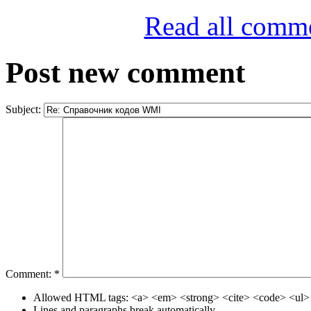
Read all comm
Post new comment
Subject:
Comment:
*
Allowed HTML tags: <a> <em> <strong> <cite> <code> <ul> 
Lines and paragraphs break automatically.