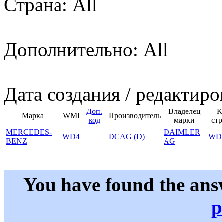
Страна: All
Дополнительно: All
Дата создания / редактиро
Доп.
Владелец
К
Марка
WMI
Производитель
код
марки
ст
MERCEDES-
DAIMLER
WD4
DCAG (D)
WD
BENZ
AG
You have found the ans
p