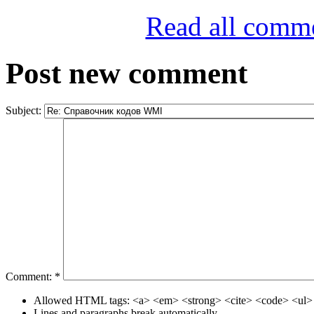
Read all comm
Post new comment
Subject:
Comment:
*
Allowed HTML tags: <a> <em> <strong> <cite> <code> <ul> 
Lines and paragraphs break automatically.