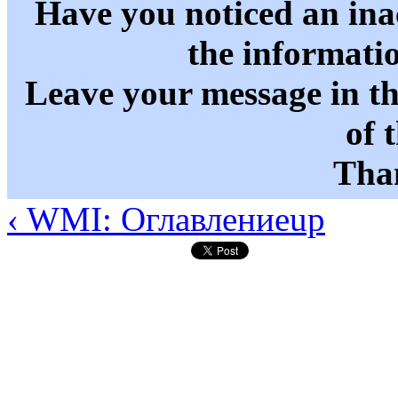
Have you noticed an in
the informati
Leave your message in t
of 
Than
‹ WMI: Оглавление
up