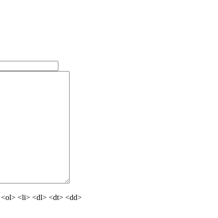
<ol> <li> <dl> <dt> <dd>