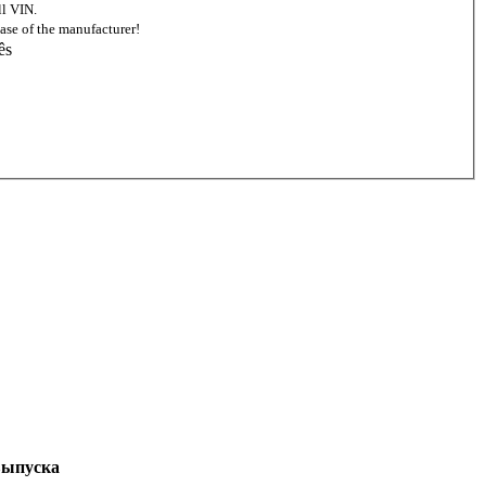
ll VIN.
ase of the manufacturer!
ês
выпуска