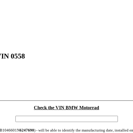
VIN 0558
Check the VIN BMW Motorrad
: WB1046601N
6247690
) - will be able to identify the manufacturing date, installed