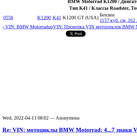
BMW Motorrad K1200 / Двигат
Тип K41 / Классы Roadster, Tou
Бензин
0558
K1200
K41
K1200 GT (USA)
1157 куб. см, 162 
‹ VIN: BMW Motorrad
up
VIN: Проверка VIN мотоциклов BMW M
Wed, 2022-04-13 08:02 — Anonymous
Re: VIN: мотоциклы BMW Motorrad: 4...7 знаки 