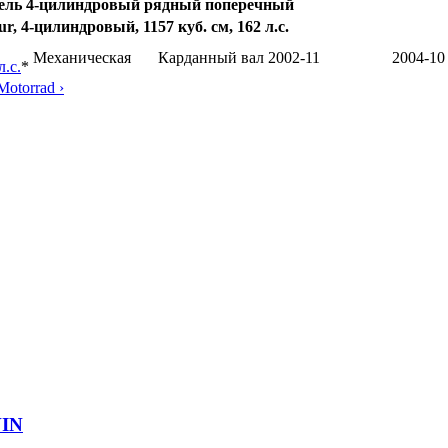
ель 4-цилиндровый рядный поперечный
r, 4-цилиндровый, 1157 куб. см, 162 л.с.
Механическая
Карданный вал
2002-11
2004-10
л.с.
*
otorrad ›
VIN