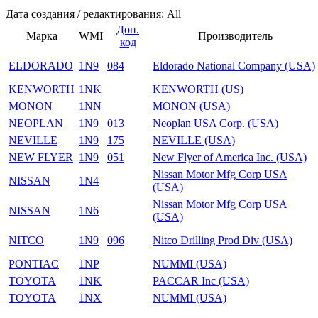
Дата создания / редактирования: All
Доп.
Марка
WMI
Производитель
код
ELDORADO
1N9
084
Eldorado National Company (USA)
KENWORTH
1NK
KENWORTH (US)
MONON
1NN
MONON (USA)
NEOPLAN
1N9
013
Neoplan USA Corp. (USA)
NEVILLE
1N9
175
NEVILLE (USA)
NEW FLYER
1N9
051
New Flyer of America Inc. (USA)
Nissan Motor Mfg Corp USA
NISSAN
1N4
(USA)
Nissan Motor Mfg Corp USA
NISSAN
1N6
(USA)
NITCO
1N9
096
Nitco Drilling Prod Div (USA)
PONTIAC
1NP
NUMMI (USA)
TOYOTA
1NK
PACCAR Inc (USA)
TOYOTA
1NX
NUMMI (USA)