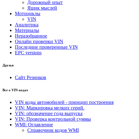
Дорожный опыт
Ящик мыслей
Мотоциклы
VIN
Аналитика
Материалы
Неразобранное
Онлайн проверки VIN
Последние проверенные VIN
EPC versions
Друзья
Сайт Резников
Все о VIN-кодах
VIN коды автомобилей - принцип построения
VIN: Маркировка мелких серий.
VIN: обозначение года выпуска
VIN: Проверка контрольной суммы
WMI: Оглавление
Справочник кодов WMI