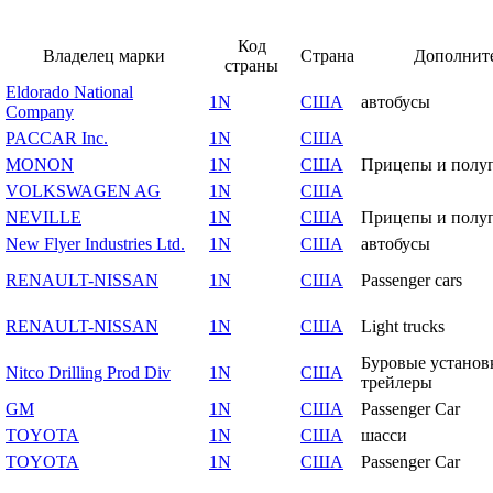
Код
Владелец марки
Страна
Дополнит
страны
Eldorado National
1N
США
автобусы
Company
PACCAR Inc.
1N
США
MONON
1N
США
Прицепы и полу
VOLKSWAGEN AG
1N
США
NEVILLE
1N
США
Прицепы и полу
New Flyer Industries Ltd.
1N
США
автобусы
RENAULT-NISSAN
1N
США
Passenger cars
RENAULT-NISSAN
1N
США
Light trucks
Буровые установ
Nitco Drilling Prod Div
1N
США
трейлеры
GM
1N
США
Passenger Car
TOYOTA
1N
США
шасси
TOYOTA
1N
США
Passenger Car