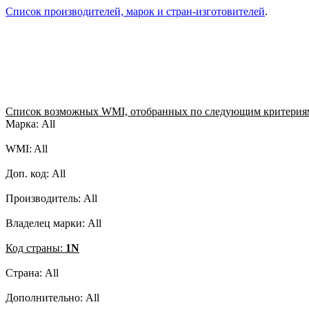
Список производителей, марок и стран-изготовителей
.
Список возможных WMI, отобранных по следующим критерия
Марка: All
WMI: All
Доп. код: All
Производитель: All
Владелец марки: All
Код страны:
1N
Страна: All
Дополнительно: All