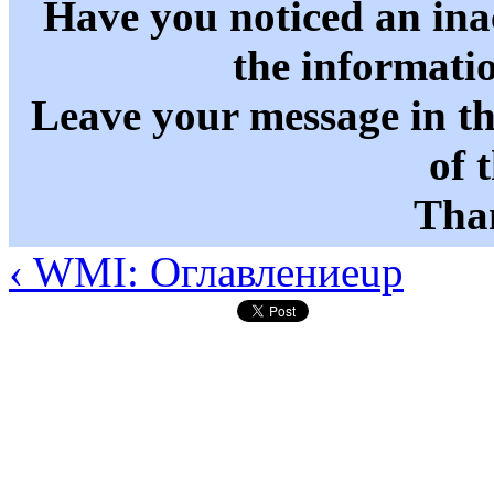
Have you noticed an in
the informati
Leave your message in t
of 
Than
‹ WMI: Оглавление
up