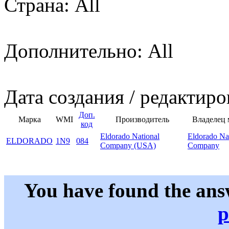
Страна: All
Дополнительно: All
Дата создания / редактиро
Доп.
Марка
WMI
Производитель
Владелец 
код
Eldorado National
Eldorado Na
ELDORADO
1N9
084
Company (USA)
Company
You have found the ans
p