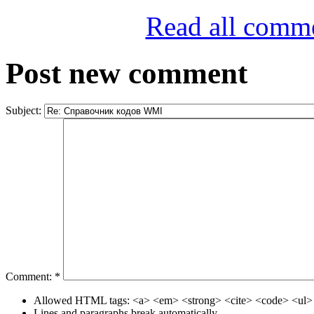
Read all comm
Post new comment
Subject:
Comment:
*
Allowed HTML tags: <a> <em> <strong> <cite> <code> <ul> 
Lines and paragraphs break automatically.