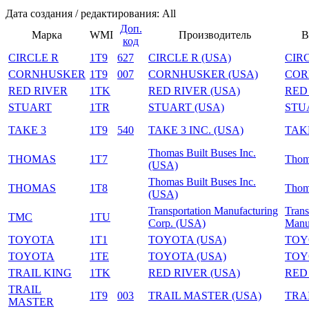
Дата создания / редактирования: All
Доп.
Марка
WMI
Производитель
В
код
CIRCLE R
1T9
627
CIRCLE R (USA)
CIR
CORNHUSKER
1T9
007
CORNHUSKER (USA)
COR
RED RIVER
1TK
RED RIVER (USA)
RED
STUART
1TR
STUART (USA)
STU
TAKE 3
1T9
540
TAKE 3 INC. (USA)
TAKE
Thomas Built Buses Inc.
THOMAS
1T7
Thoma
(USA)
Thomas Built Buses Inc.
THOMAS
1T8
Thoma
(USA)
Transportation Manufacturing
Trans
TMC
1TU
Corp. (USA)
Manuf
TOYOTA
1T1
TOYOTA (USA)
TOY
TOYOTA
1TE
TOYOTA (USA)
TOY
TRAIL KING
1TK
RED RIVER (USA)
RED
TRAIL
1T9
003
TRAIL MASTER (USA)
TRA
MASTER