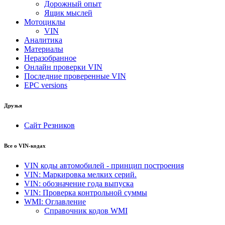
Дорожный опыт
Ящик мыслей
Мотоциклы
VIN
Аналитика
Материалы
Неразобранное
Онлайн проверки VIN
Последние проверенные VIN
EPC versions
Друзья
Сайт Резников
Все о VIN-кодах
VIN коды автомобилей - принцип построения
VIN: Маркировка мелких серий.
VIN: обозначение года выпуска
VIN: Проверка контрольной суммы
WMI: Оглавление
Справочник кодов WMI