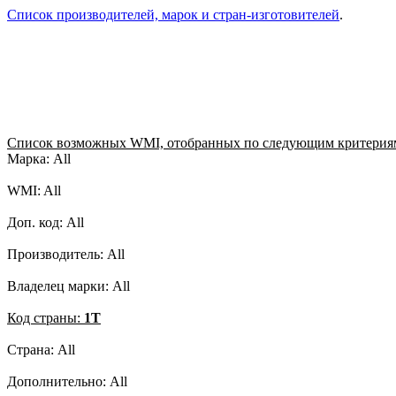
Список производителей, марок и стран-изготовителей
.
Список возможных WMI, отобранных по следующим критерия
Марка: All
WMI: All
Доп. код: All
Производитель: All
Владелец марки: All
Код страны:
1T
Страна: All
Дополнительно: All