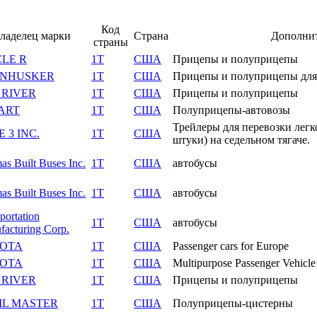
Код
ладелец марки
Страна
Дополни
страны
CLE R
1T
США
Прицепы и полуприцепы
NHUSKER
1T
США
Прицепы и полуприцепы для
 RIVER
1T
США
Прицепы и полуприцепы
ART
1T
США
Полуприцепы-автовозы
Трейлеры для перевозки легк
 3 INC.
1T
США
штуки) на седельном тягаче.
s Built Buses Inc.
1T
США
автобусы
s Built Buses Inc.
1T
США
автобусы
portation
1T
США
автобусы
acturing Corp.
OTA
1T
США
Passenger cars for Europe
OTA
1T
США
Multipurpose Passenger Vehicle
 RIVER
1T
США
Прицепы и полуприцепы
IL MASTER
1T
США
Полуприцепы-цистерны