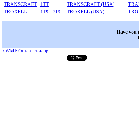
TRANSCRAFT
1TT
TRANSCRAFT (USA)
TRA
TROXELL
1T9
719
TROXELL (USA)
TRO
Have you n
‹ WMI: Оглавление
up