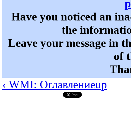
p
Have you noticed an in
the informati
Leave your message in t
of 
Than
‹ WMI: Оглавление
up