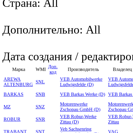
Страна: All
Дополнительно: All
Дата создания / редактиро
Доп.
Марка
WMI
Производитель
Владелец
код
AREWA
VEB Automobilwerke
VEB Automo
SNL
ALTENBURG
Ludwigsfelde (D)
Ludwigsfeld
BARKAS
SNB
VEB Barkas Werke (D)
VEB Barkas
Motorenwerke
Motorenwer
MZ
SNZ
Zschopau GmbH (D)
Zschopau 
VEB Robur-Werke
VEB Robur-
ROBUR
SNR
Zittau (D)
Zittau
Veb Sachsenring
TRABANT
SNT
VAG