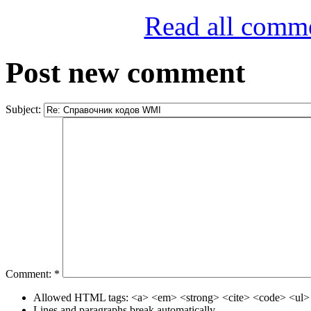
Read all comm
Post new comment
Subject:
Comment:
*
Allowed HTML tags: <a> <em> <strong> <cite> <code> <ul> 
Lines and paragraphs break automatically.