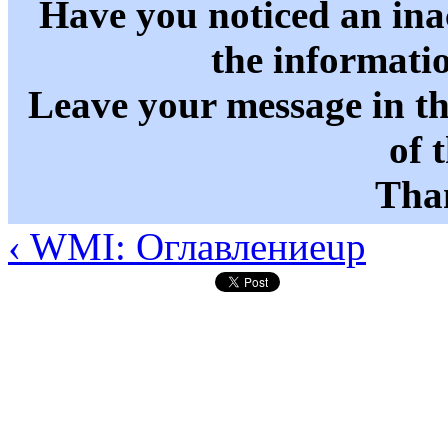
Have you noticed an in
the informati
Leave your message in t
of 
Than
‹ WMI: Оглавление
up