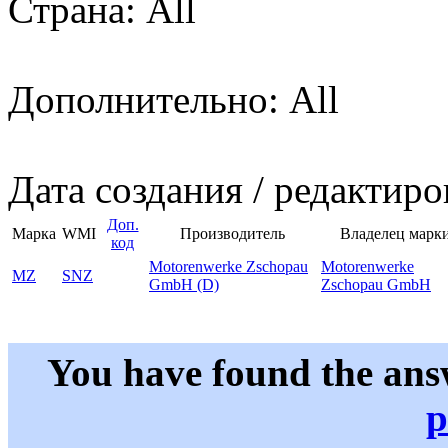
Страна: All
Дополнительно: All
Дата создания / редактиро
Доп.
Марка
WMI
Производитель
Владелец марк
код
Motorenwerke Zschopau
Motorenwerke
MZ
SNZ
GmbH (D)
Zschopau GmbH
You have found the ans
p