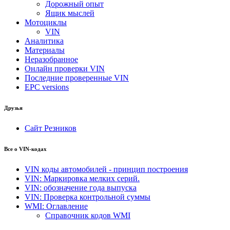
Дорожный опыт
Ящик мыслей
Мотоциклы
VIN
Аналитика
Материалы
Неразобранное
Онлайн проверки VIN
Последние проверенные VIN
EPC versions
Друзья
Сайт Резников
Все о VIN-кодах
VIN коды автомобилей - принцип построения
VIN: Маркировка мелких серий.
VIN: обозначение года выпуска
VIN: Проверка контрольной суммы
WMI: Оглавление
Справочник кодов WMI