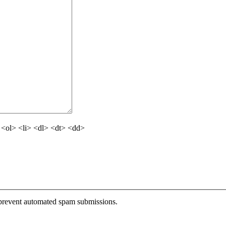
<ol> <li> <dl> <dt> <dd>
o prevent automated spam submissions.