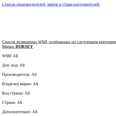
Список производителей, марок и стран-изготовителей
.
Список возможных WMI, отобранных по следующим критерия
Марка:
DORSEY
WMI: All
Доп. код: All
Производитель: All
Владелец марки: All
Код страны: All
Страна: All
Дополнительно: All