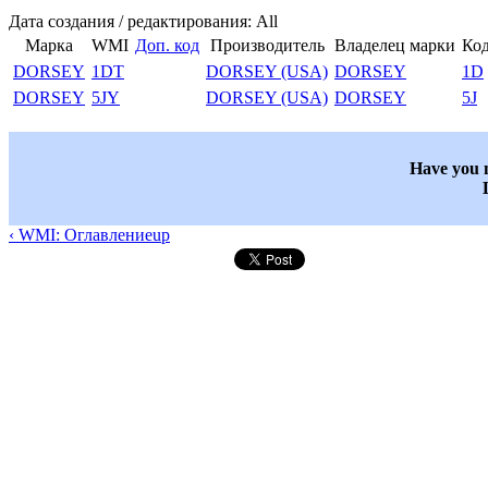
Дата создания / редактирования: All
Марка
WMI
Доп. код
Производитель
Владелец марки
Код
DORSEY
1DT
DORSEY (USA)
DORSEY
1D
DORSEY
5JY
DORSEY (USA)
DORSEY
5J
Have you n
‹ WMI: Оглавление
up