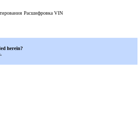
ктирования
Расшифровка VIN
ded herein?
.