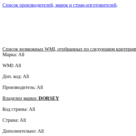
Список производителей, марок и стран-изготовителей
.
Список возможных WMI, отобранных по следующим критерия
Марка: All
WMI: All
Доп. код: All
Производитель: All
Владелец марки:
DORSEY
Код страны: All
Страна: All
Дополнительно: All