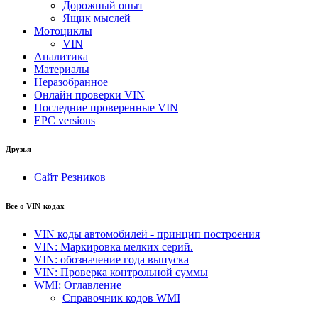
Дорожный опыт
Ящик мыслей
Мотоциклы
VIN
Аналитика
Материалы
Неразобранное
Онлайн проверки VIN
Последние проверенные VIN
EPC versions
Друзья
Сайт Резников
Все о VIN-кодах
VIN коды автомобилей - принцип построения
VIN: Маркировка мелких серий.
VIN: обозначение года выпуска
VIN: Проверка контрольной суммы
WMI: Оглавление
Справочник кодов WMI