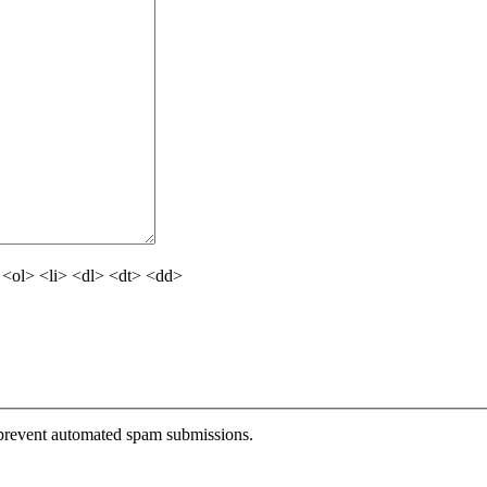
<ol> <li> <dl> <dt> <dd>
o prevent automated spam submissions.