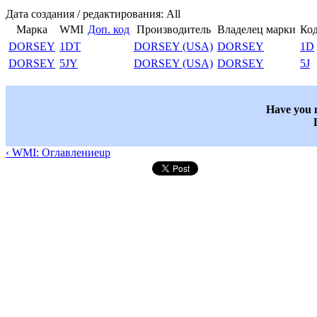
Дата создания / редактирования: All
Марка
WMI
Доп. код
Производитель
Владелец марки
Код
DORSEY
1DT
DORSEY (USA)
DORSEY
1D
DORSEY
5JY
DORSEY (USA)
DORSEY
5J
Have you n
‹ WMI: Оглавление
up