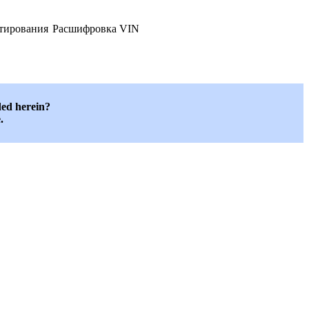
ктирования
Расшифровка VIN
ded herein?
.