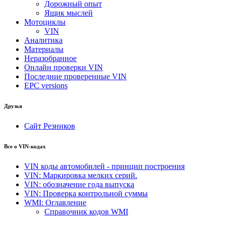
Дорожный опыт
Ящик мыслей
Мотоциклы
VIN
Аналитика
Материалы
Неразобранное
Онлайн проверки VIN
Последние проверенные VIN
EPC versions
Друзья
Сайт Резников
Все о VIN-кодах
VIN коды автомобилей - принцип построения
VIN: Маркировка мелких серий.
VIN: обозначение года выпуска
VIN: Проверка контрольной суммы
WMI: Оглавление
Справочник кодов WMI