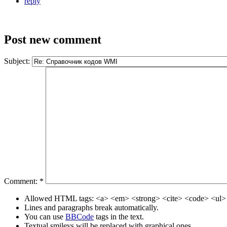
reply
Post new comment
Subject:
Comment:
*
Allowed HTML tags: <a> <em> <strong> <cite> <code> <ul> 
Lines and paragraphs break automatically.
You can use
BBCode
tags in the text.
Textual smileys will be replaced with graphical ones.