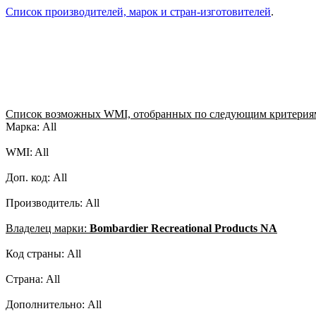
Список производителей, марок и стран-изготовителей
.
Список возможных WMI, отобранных по следующим критерия
Марка: All
WMI: All
Доп. код: All
Производитель: All
Владелец марки:
Bombardier Recreational Products NA
Код страны: All
Страна: All
Дополнительно: All