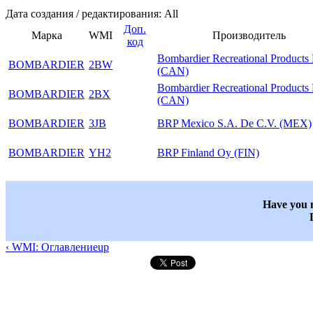
Дата создания / редактирования: All
Доп.
Марка
WMI
Производитель
код
Bombardier Recreational Product
BOMBARDIER
2BW
(CAN)
Bombardier Recreational Product
BOMBARDIER
2BX
(CAN)
BOMBARDIER
3JB
BRP Mexico S.A. De C.V. (MEX)
BOMBARDIER
YH2
BRP Finland Oy (FIN)
Have you n
‹ WMI: Оглавление
up