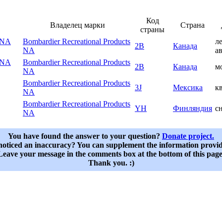
Код
Владелец марки
Страна
страны
s NA
Bombardier Recreational Products
л
2B
Канада
NA
а
s NA
Bombardier Recreational Products
2B
Канада
м
NA
Bombardier Recreational Products
3J
Мексика
к
NA
Bombardier Recreational Products
YH
Финляндия
с
NA
You have found the answer to your question?
Donate project.
oticed an inaccuracy? You can supplement the information provi
Leave your message in the comments box at the bottom of this page
Thank you. :)