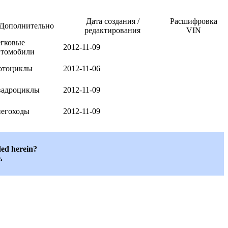
Дата создания /
Расшифровка
Дополнительно
редактирования
VIN
егковые
2012-11-09
втомобили
отоциклы
2012-11-06
вадроциклы
2012-11-09
негоходы
2012-11-09
ded herein?
.