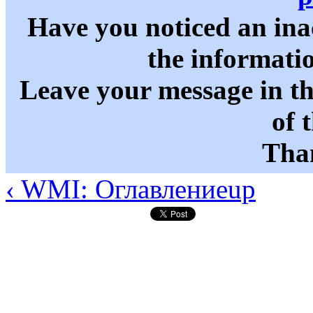
Have you noticed an in
the informati
Leave your message in t
of 
Than
‹ WMI: Оглавление
up