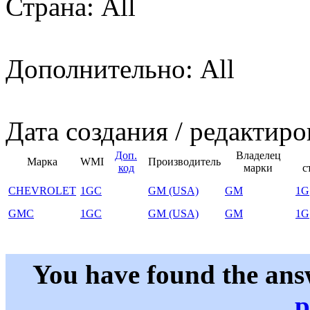
Страна: All
Дополнительно: All
Дата создания / редактиро
Доп.
Владелец
Марка
WMI
Производитель
код
марки
с
CHEVROLET
1GC
GM (USA)
GM
1G
GMC
1GC
GM (USA)
GM
1G
You have found the ans
p