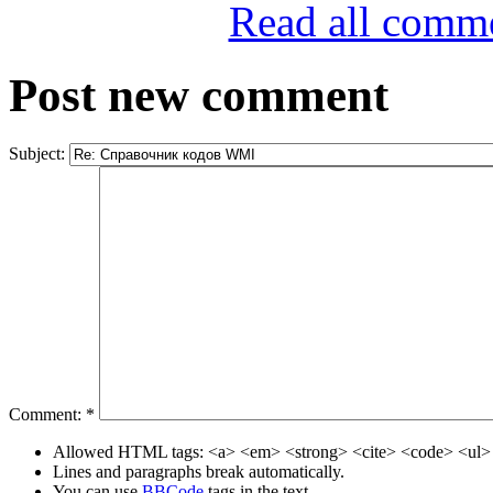
Read all comm
Post new comment
Subject:
Comment:
*
Allowed HTML tags: <a> <em> <strong> <cite> <code> <ul> 
Lines and paragraphs break automatically.
You can use
BBCode
tags in the text.