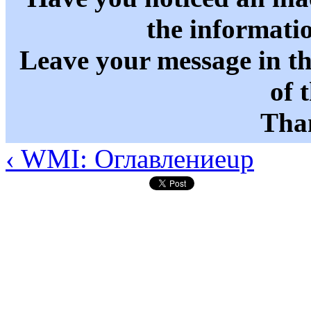
the informati
Leave your message in t
of 
Than
‹ WMI: Оглавление
up