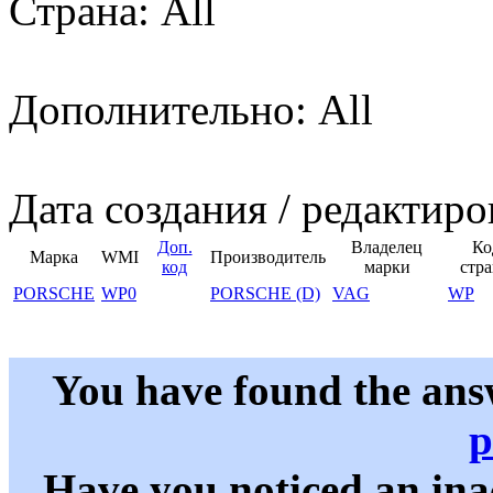
Страна: All
Дополнительно: All
Дата создания / редактиро
Доп.
Владелец
Ко
Марка
WMI
Производитель
код
марки
стр
PORSCHE
WP0
PORSCHE (D)
VAG
WP
You have found the ans
p
Have you noticed an in