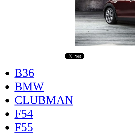
B36
BMW
CLUBMAN
F54
F55