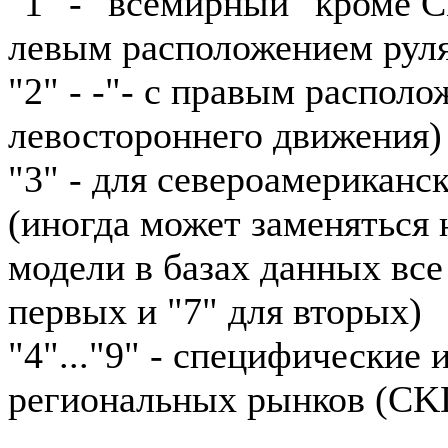
"1" - "всемирный" кроме 
левым расположением рул
"2" - -"- с правым располо
левостороннего движения)
"3" - для североамериканс
(иногда может заменяться н
модели в базах данных все
первых и "7" для вторых)
"4"..."9" - специфические
региональных рынков (CKD