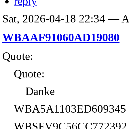
reply
Sat, 2026-04-18 22:34 —
WBAAF91060AD19080
Quote:
Quote:
Danke
WBA5A1103ED609345
WBSFV9C56CC772392