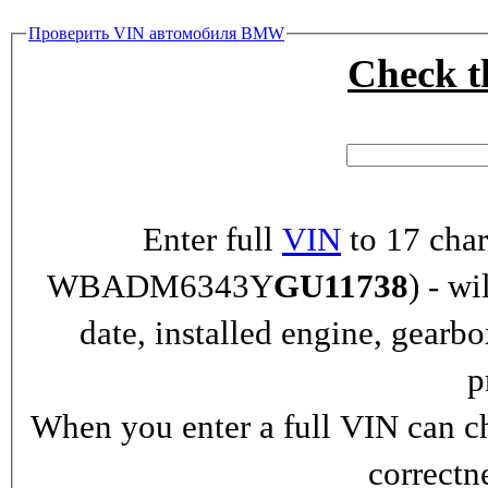
Проверить VIN автомобиля BMW
Check 
Enter full
VIN
to 17 char
WBADM6343Y
GU11738
) - wi
date, installed engine, gearb
p
When you enter a full VIN can ch
correctn