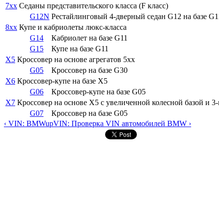
7xx
Седаны представительского класса (F класс)
G12N
Рестайлинговый 4-дверный седан G12 на базе G
8xx
Купе и кабриолеты люкс-класса
G14
Кабриолет на базе G11
G15
Купе на базе G11
X5
Кроссовер на основе агрегатов 5xx
G05
Кроссовер на базе G30
X6
Кроссовер-купе на базе X5
G06
Кроссовер-купе на базе G05
X7
Кроссовер на основе X5 с увеличенной колесной базой и 3
G07
Кроссовер на базе G05
‹ VIN: BMW
up
VIN: Проверка VIN автомобилей BMW ›