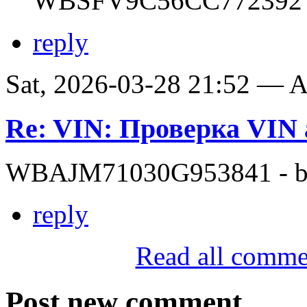
WBSFV9C56CC772392
reply
Sat, 2026-03-28 21:52 —
Re: VIN: Проверка VI
WBAJM71030G953841 - bit
reply
Read all comme
Post new comment