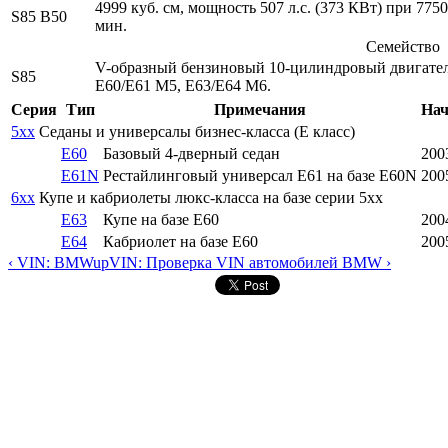
4999 куб. см, мощность 507 л.с. (373 КВт) при 77
S85 B50
мин.
Семейство
V-образный бензиновый 10-цилиндровый двигатель 
S85
E60/E61 M5, E63/E64 M6.
Серия
Тип
Примечания
Нач
5xx
Седаны и универсалы бизнес-класса (E класс)
E60
Базовый 4-дверный седан
200
E61N
Рестайлинговый универсал E61 на базе E60N
200
6xx
Купе и кабриолеты люкс-класса на базе серии 5xx
E63
Купе на базе E60
200
E64
Кабриолет на базе E60
200
‹ VIN: BMW
up
VIN: Проверка VIN автомобилей BMW ›