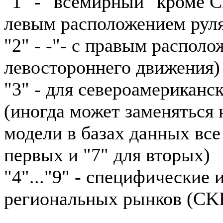
"1" - "всемирный" кроме 
левым расположением рул
"2" - -"- с правым располо
левостороннего движения)
"3" - для североамериканс
(иногда может заменяться н
модели в базах данных все
первых и "7" для вторых)
"4"..."9" - специфические
региональных рынков (CKD