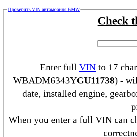
Проверить VIN автомобиля BMW
Check 
Enter full
VIN
to 17 char
WBADM6343Y
GU11738
) - wi
date, installed engine, gearb
p
When you enter a full VIN can ch
correctn