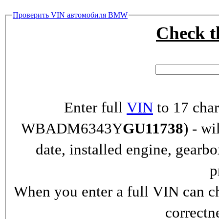
Проверить VIN автомобиля BMW
Check 
Enter full
VIN
to 17 char
WBADM6343Y
GU11738
) - wi
date, installed engine, gearb
p
When you enter a full VIN can ch
correctn