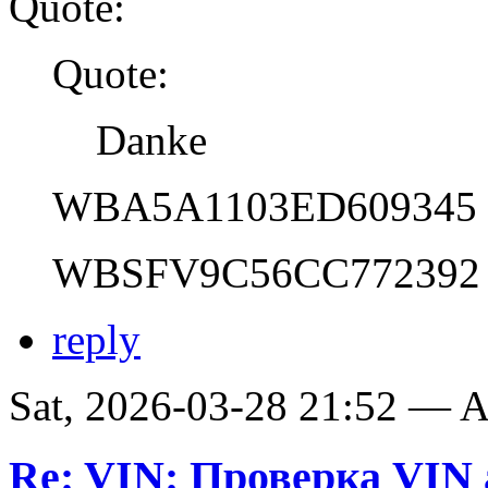
Quote:
Quote:
Danke
WBA5A1103ED609345
WBSFV9C56CC772392
reply
Sat, 2026-03-28 21:52 —
Re: VIN: Проверка VI