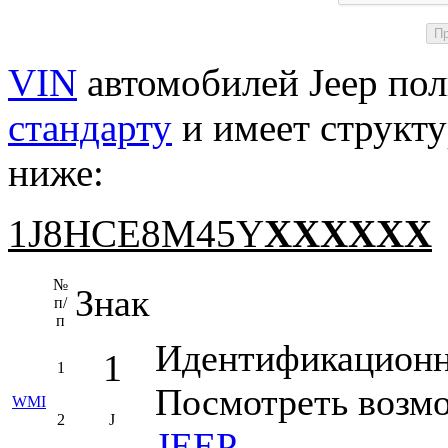
VIN
автомобилей Jeep пол
стандарту
и имеет структу
ниже:
1J8HCE8M45Y
XXXXXX
№
Знак
п/
п
Идентификационны
1
1
Посмотреть возм
WMI
2
J
JEEP