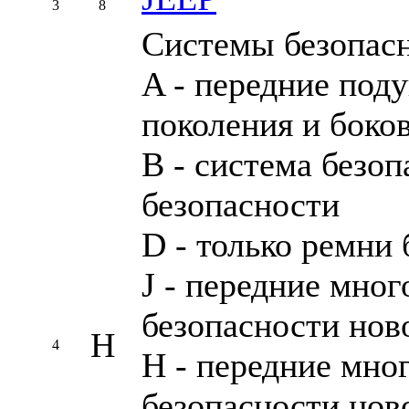
3
8
Системы безопасн
A - передние под
поколения и боко
B - система безо
безопасности
D - только ремни
J - передние мно
безопасности нов
H
4
H - передние мно
безопасности нов