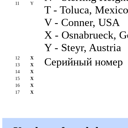
11
Y
T - Toluca, Mexic
V - Conner, USA
X - Osnabrueck, 
Y - Steyr, Austria
12
X
Серийный номер
13
X
14
X
15
X
16
X
17
X