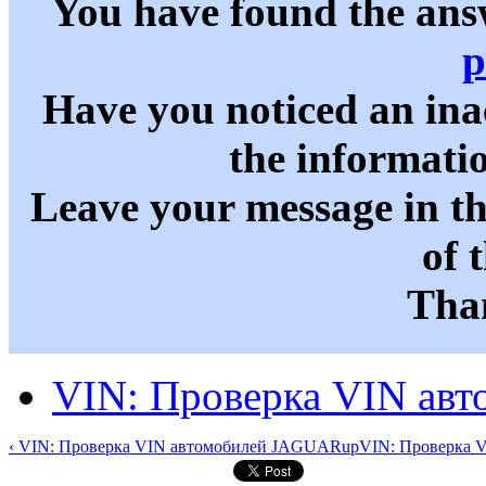
You have found the ans
p
Have you noticed an in
the informati
Leave your message in t
of 
Than
VIN: Проверка VIN авт
‹ VIN: Проверка VIN автомобилей JAGUAR
up
VIN: Проверка V