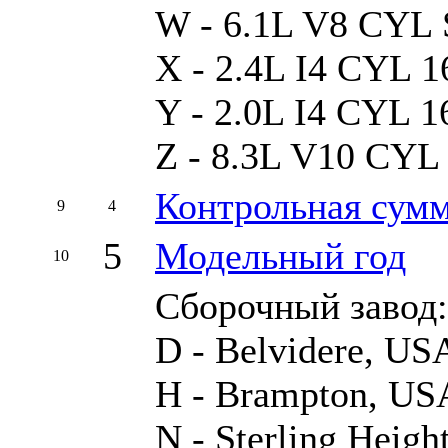
W - 6.1L V8 CYL
X - 2.4L I4 CYL
Y - 2.0L I4 CYL
Z - 8.3L V10 CYL
Контрольная сум
9
4
5
Модельный год
10
Сборочный завод:
D - Belvidere, US
H - Brampton, US
N - Sterling Heigh