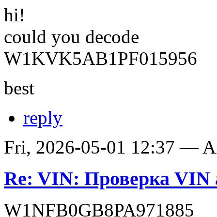
hi!
could you decode
W1KVK5AB1PF015956
best
reply
Fri, 2026-05-01 12:37 — 
Re: VIN: Проверка VIN 
W1NFB0GB8PA971885