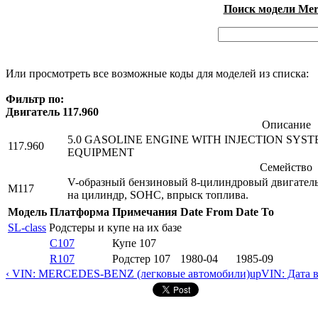
Поиск модели Merc
Или просмотреть все возможные коды для моделей из списка:
Фильтр по:
Двигатель 117.960
Описание
5.0 GASOLINE ENGINE WITH INJECTION SYSTEM
117.960
EQUIPMENT
Семейство
V-образный бензиновый 8-цилиндровый двигатель (V
M117
на цилиндр, SOHC, впрыск топлива.
Модель
Платформа
Примечания
Date From
Date To
SL-class
Родстеры и купе на их базе
C107
Купе 107
R107
Родстер 107
1980-04
1985-09
‹ VIN: MERCEDES-BENZ (легковые автомобили)
up
VIN: Дата 